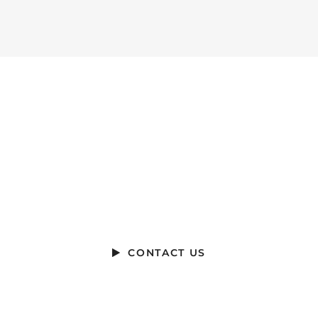
Ready To Talk?
DO YOU HAVE A BIG IDEA WE CAN
HELP WITH?
CONTACT US