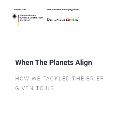
Zum
Inhalt
springen
Tog
Nav
HOME
Demokratiekonferenz
When The Planets Align
HOW WE TACKLED THE BRIEF
Die Partnerschaft
GIVEN TO US
Projektförderung
Projekte